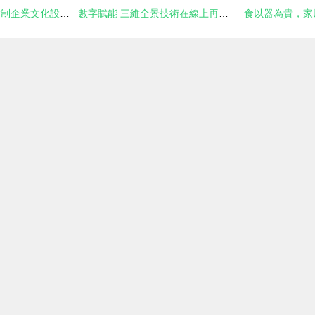
以藝術活動為筆，繪制企業文化設計圖
數字賦能 三維全景技術在線上再現文化展館的真實環境