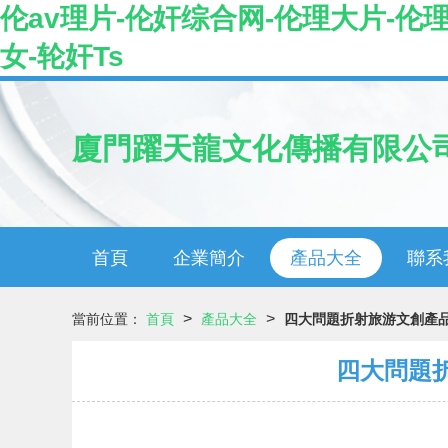
伦av理片-伦奸综合网-伦理大片-伦
女-轮奸Ts
廈門躍天龍文化傳播有限公
首頁
企業簡介
產品大全
聯系
>
>
當前位置：
首頁
產品大全
四大問題折射旅游文創產
四大問題