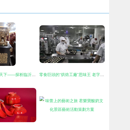
鼎盛千秋，禮贏天下——探析臨沂瑞德文化傳媒2.2米龍鼎的商務與慶典價值
零食巨頭的“烘焙工廠”思味王 老字號如何將文化基因注入年輕化產品