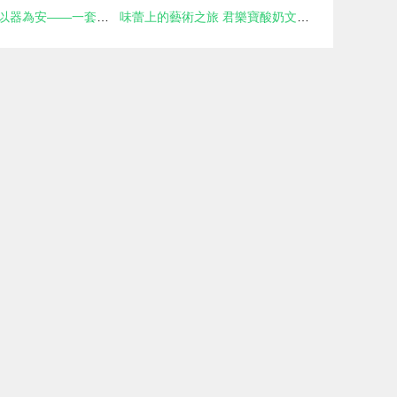
食以器為貴，家以器為安——一套健康高貴喜慶餐具中的中式生活美學
味蕾上的藝術之旅 君樂寶酸奶文化景區藝術活動策劃方案